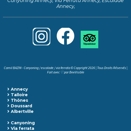
Canyoning Annecy, Via Ferrata Annecy, Escalade
Annecy,
Camil BAZIN - Canyoning / escalade / via ferrata © Copyright 2026 | Tous Droits Réservés |
Fait avec ♡ par
BeeVisible
Annecy
Talloire
Thônes
Doussard
Albertville
Canyoning
Via ferrata