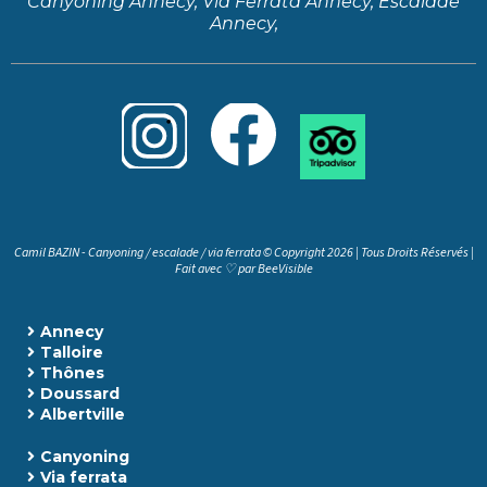
Canyoning Annecy, Via Ferrata Annecy, Escalade
Annecy,
Camil BAZIN - Canyoning / escalade / via ferrata © Copyright 2026 | Tous Droits Réservés |
Fait avec ♡ par
BeeVisible
Annecy
Talloire
Thônes
Doussard
Albertville
Canyoning
Via ferrata